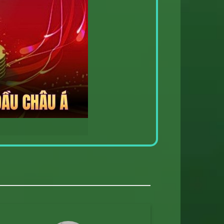
uôn an toàn. Công nghệ tối ưu giúp nền tảng xử
ành bền vững.
iải trí tăng mạnh về số lượng lẫn chất lượng.
ó góp phần củng cố uy tín thương hiệu.