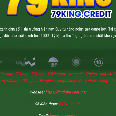
xanh chín số 1 thị trường hiện nay. Quy tụ hàng nghìn tựa game hot: Tài 
 đối, bảo mật danh tính 100%. Tỷ lệ trả thưởng cạnh tranh nhất khu vực,
Mục tiêu phát triển nâng tầm thương hiệu hiện đại hơn
i lựa chọn trải nghiệm
 79 king - 79kings - 79kingg - 79king link - trang chủ 79king - nhà cái
 nền tảng công nghệ ổn định, tỷ lệ xử lý cao, dịch vụ đa dạng, ưu đãi gi
ing Casino - 79king1 - 79king9 - 79kingosaka - Đăng nhập 79king - C
Website:
https://fmglobo.com.mx/
ổn định lâu dài
Số điện thoại:
0974 628 391
 giúp tốc độ tải giao diện luôn dưới 3 giây ngay thời điểm cao điểm khi
n sự ổn định rõ rệt trong từng thao tác.
Email:
[email protected]