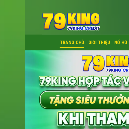
Bỏ
qua
nội
dung
TRANG CHỦ
GIỚI THIỆU
NỔ HŨ