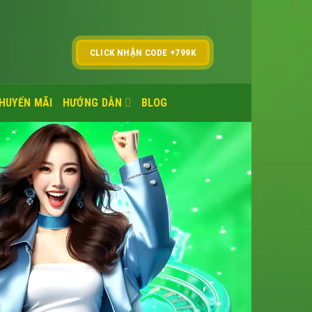
CLICK NHẬN CODE +799K
HUYẾN MÃI
HƯỚNG DẪN
BLOG