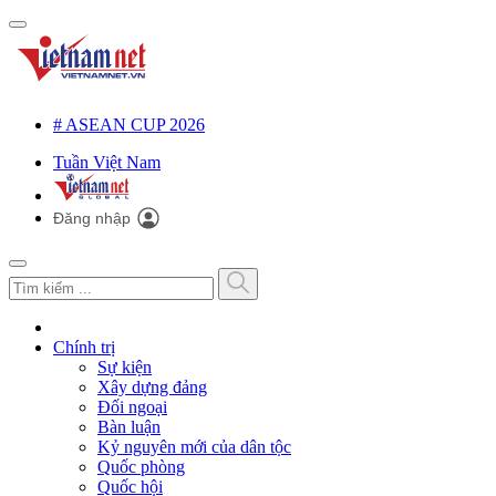
# ASEAN CUP 2026
Tuần Việt Nam
Đăng nhập
Chính trị
Sự kiện
Xây dựng đảng
Đối ngoại
Bàn luận
Kỷ nguyên mới của dân tộc
Quốc phòng
Quốc hội