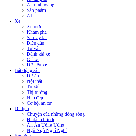
An ninh mạng
Sản phẩm
AI
Xe
Xe mới
Khám phá
Sau tay lái
Diễn đàn
Tư vấn
Đánh giá xe
Giá xe
Dữ liệu xe
Bất động sản
Dự án
Nội thất
Tư vấn
Thị trường
Nhà đẹp
Cơ hội an cư
Du lịch
Chuyện của những dòng sông
Đi đâu chơi đi
Ăn Ăn Uống Uống
Ngủ Ngủ Nghỉ Nghỉ
Bạn đọc