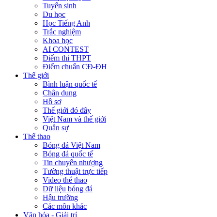
Tuyển sinh
Du học
Học Tiếng Anh
Trắc nghiệm
Khoa học
AI CONTEST
Điểm thi THPT
Điểm chuẩn CĐ-ĐH
Thế giới
Bình luận quốc tế
Chân dung
Hồ sơ
Thế giới đó đây
Việt Nam và thế giới
Quân sự
Thể thao
Bóng đá Việt Nam
Bóng đá quốc tế
Tin chuyển nhượng
Tường thuật trực tiếp
Video thể thao
Dữ liệu bóng đá
Hậu trường
Các môn khác
Văn hóa - Giải trí