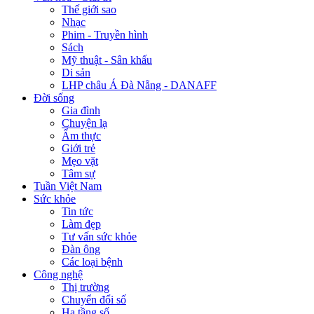
Thế giới sao
Nhạc
Phim - Truyền hình
Sách
Mỹ thuật - Sân khấu
Di sản
LHP châu Á Đà Nẵng - DANAFF
Đời sống
Gia đình
Chuyện lạ
Ẩm thực
Giới trẻ
Mẹo vặt
Tâm sự
Tuần Việt Nam
Sức khỏe
Tin tức
Làm đẹp
Tư vấn sức khỏe
Đàn ông
Các loại bệnh
Công nghệ
Thị trường
Chuyển đổi số
Hạ tầng số