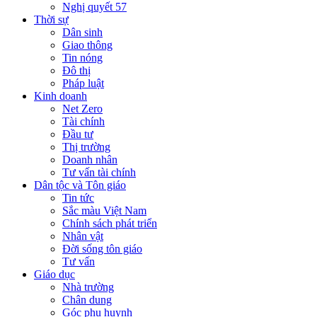
Nghị quyết 57
Thời sự
Dân sinh
Giao thông
Tin nóng
Đô thị
Pháp luật
Kinh doanh
Net Zero
Tài chính
Đầu tư
Thị trường
Doanh nhân
Tư vấn tài chính
Dân tộc và Tôn giáo
Tin tức
Sắc màu Việt Nam
Chính sách phát triển
Nhân vật
Đời sống tôn giáo
Tư vấn
Giáo dục
Nhà trường
Chân dung
Góc phụ huynh